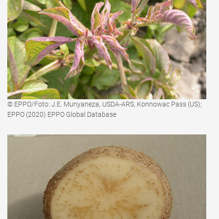
© EPPO/Foto: J.E. Munyaneza, USDA-ARS, Konnowac Pass (US);
EPPO (2020) EPPO Global Database