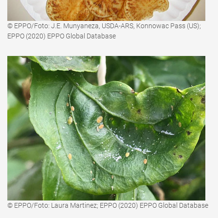
© EPPO/Foto: J.E. Munyaneza, USDA-ARS, Konnowac Pass (US);
EPPO (2020) EPPO Global Database
© EPPO/Foto: Laura Martinez; EPPO (2020) EPPO Global Database