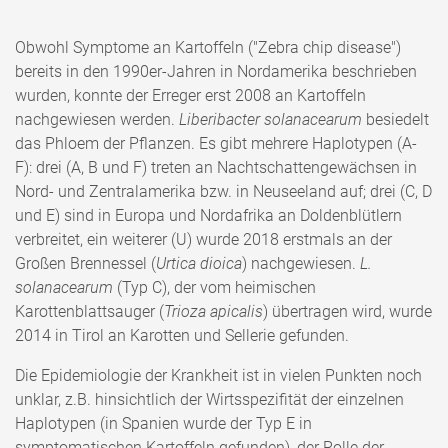
Obwohl Symptome an Kartoffeln ("Zebra chip disease")
bereits in den 1990er-Jahren in Nordamerika beschrieben
wurden, konnte der Erreger erst 2008 an Kartoffeln
nachgewiesen werden.
Liberibacter solanacearum
besiedelt
das Phloem der Pflanzen. Es gibt mehrere Haplotypen (A-
F): drei (A, B und F) treten an Nachtschattengewächsen in
Nord- und Zentralamerika bzw. in Neuseeland auf; drei (C, D
und E) sind in Europa und Nordafrika an Doldenblütlern
verbreitet, ein weiterer (U) wurde 2018 erstmals an der
Großen Brennessel (
Urtica dioica
) nachgewiesen.
L.
solanacearum
(Typ C), der vom heimischen
Karottenblattsauger (
Trioza apicalis
) übertragen wird, wurde
2014 in Tirol an Karotten und Sellerie gefunden.
Die Epidemiologie der Krankheit ist in vielen Punkten noch
unklar, z.B. hinsichtlich der Wirtsspezifität der einzelnen
Haplotypen (in Spanien wurde der Typ E in
symptomatischen Kartoffeln gefunden), der Rolle der