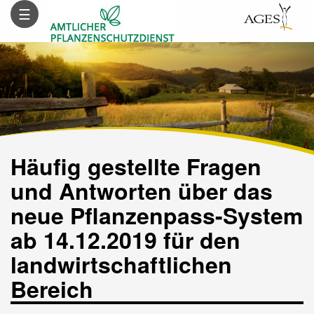
Inhalt
Hauptnavigation
Subnavigation
Suche
☰
(
(
(
(
Accesskey
Accesskey
Accesskey
Accesskey
0)
1)
2)
3)
Häufig gestellte Fragen
und Antworten über das
neue Pflanzenpass-System
ab 14.12.2019 für den
landwirtschaftlichen
Bereich