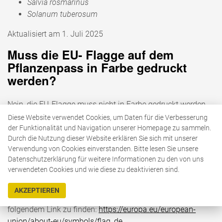
Salvia rosmarinus
Solanum tuberosum
Aktualisiert am 1. Juli 2025
Muss die EU- Flagge auf dem
Pflanzenpass in Farbe gedruckt
werden?
Nein, die EU-Flagge muss nicht in Farbe gedruckt werden.
Diese kann auch in Schwarz-Weiß gedruckt werden
Diese Website verwendet Cookies, um Daten für die Verbesserung
(Schwarz mit weißen Sternen oder umgekehrt in Weiß mit
der Funktionalität und Navigation unserer Homepage zu sammeln.
Durch die Nutzung dieser Website erklären Sie sich mit unserer
schwarzen Sternen).
Verwendung von Cookies einverstanden. Bitte lesen Sie unsere
Gibt es Muster für den Druck der
Datenschutzerklärung für weitere Informationen zu den von uns
EU-Flagge?
verwendeten Cookies und wie diese zu deaktivieren sind.
AKZEPTIEREN
Vorgaben und Informationen zum EU-Emblem sind unter
folgendem Link zu finden:
https://europa.eu/european-
union/about-eu/symbols/flag_de