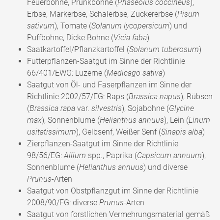
Feuerbohne, Prunkbohne (
Phaseolus coccineus
),
Erbse, Markerbse, Schalerbse, Zuckererbse (
Pisum
sativum
), Tomate (
Solanum lycopersicum
) und
Puffbohne, Dicke Bohne (
Vicia faba
)
Saatkartoffel/Pflanzkartoffel (
Solanum tuberosum
)
Futterpflanzen-Saatgut im Sinne der Richtlinie
66/401/EWG: Luzerne (
Medicago sativa
)
Saatgut von Öl- und Faserpflanzen im Sinne der
Richtlinie 2002/57/EG: Raps (
Brassica napus
), Rübsen
(
Brassica rapa
var.
silvestris
), Sojabohne (
Glycine
max
), Sonnenblume (
Helianthus annuus
), Lein (
Linum
usitatissimum
), Gelbsenf, Weißer Senf (
Sinapis alba
)
Zierpflanzen-Saatgut im Sinne der Richtlinie
98/56/EG:
Allium
spp., Paprika (
Capsicum annuum
),
Sonnenblume (
Helianthus annuus
) und diverse
Prunus
-Arten
Saatgut von Obstpflanzgut im Sinne der Richtlinie
2008/90/EG: diverse
Prunus
-Arten
Saatgut von forstlichen Vermehrungsmaterial gemäß