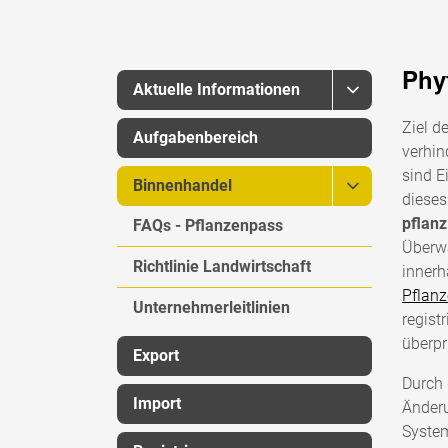
Phy
Aktuelle Informationen
Ziel d
Aufgabenbereich
verhin
sind 
Binnenhandel
dieses
pflanz
FAQs - Pflanzenpass
Überwa
Richtlinie Landwirtschaft
innerh
Pflanz
Unternehmerleitlinien
regist
überpr
Export
Durch
Import
Änderu
System