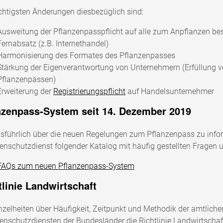
chtigsten Änderungen diesbezüglich sind:
Ausweitung der Pflanzenpasspflicht auf alle zum Anpflanzen be
Fernabsatz (z.B. Internethandel)
Harmonisierung des Formates des Pflanzenpasses
Stärkung der Eigenverantwortung von Unternehmern (Erfüllung vo
Pflanzenpässen)
Erweiterung der
Registrierungspflicht
auf Handelsunternehmer
nzenpass-System seit 14. Dezember 2019
führlich über die neuen Regelungen zum Pflanzenpass zu info
enschutzdienst folgender Katalog mit häufig gestellten Fragen 
FAQs zum neuen Pflanzenpass-System
tlinie Landwirtschaft
zelheiten über Häufigkeit, Zeitpunkt und Methodik der amtlichen
enschutzdiensten der Bundesländer die Richtlinie Landwirtschaf