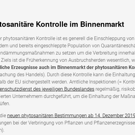
tosanitäre Kontrolle im Binnenmarkt
er phytosanitären Kontrolle ist es generell die Einschleppung v
dern und bereits eingeschleppte Population von Quarantäneschäd
Eindämmungsmaßnahmen zu setzen um die Verbreitung innerhalb
 Ziels ist die Früherkennung von Ausbruchsherden wesentlich, 
liche Erzeugnisse auch im Binnenmarkt der phytosanitären Kon
chung des Handels). Durch diese Kontrolle kann die Einhaltu
alb der EU sichergestellt werden. Amtliche Inspektionen (= Kon
enschutzdienst des jeweiligen Bundeslandes
regelmäßig, risiko
rierten Unternehmern durchgeführt, um die Einhaltung der Maß
üfen.
 die
neuen phytosanitären Bestimmungen ab 14. Dezember 201
ngen bei der Verbringung von Pflanzen und Pflanzenerzegniss
).