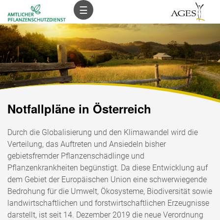
Inhalt
Hauptnavigation
Subnavigation
Suche
☰
(
(
(
(
Accesskey
Accesskey
Accesskey
Accesskey
0)
1)
2)
3)
Notfallpläne in Österreich
Durch die Globalisierung und den Klimawandel wird die
Verteilung, das Auftreten und Ansiedeln bisher
gebietsfremder Pflanzenschädlinge und
Pflanzenkrankheiten begünstigt. Da diese Entwicklung auf
dem Gebiet der Europäischen Union eine schwerwiegende
Bedrohung für die Umwelt, Ökosysteme, Biodiversität sowie
landwirtschaftlichen und forstwirtschaftlichen Erzeugnisse
darstellt, ist seit 14. Dezember 2019 die neue Verordnung