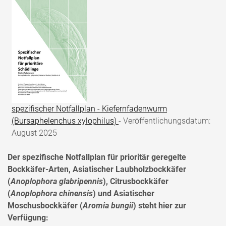
spezifischer Notfallplan - Kiefernfadenwurm
(Bursaphelenchus xylophilus)
- Veröffentlichungsdatum:
August 2025
Der spezifische Notfallplan für prioritär geregelte
Bockkäfer-Arten, Asiatischer Laubholzbockkäfer
(
Anoplophora glabripennis
), Citrusbockkäfer
(
Anoplophora chinensis
) und Asiatischer
Moschusbockkäfer (
Aromia bungii
) steht hier zur
Verfügung: