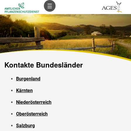
Inhalt
Hauptnavigation
Subnavigation
Suche
☰
(
(
(
(
Accesskey
Accesskey
Accesskey
Accesskey
0)
1)
2)
3)
Kontakte Bundesländer
Burgenland
Kärnten
Niederösterreich
Oberösterreich
Salzburg